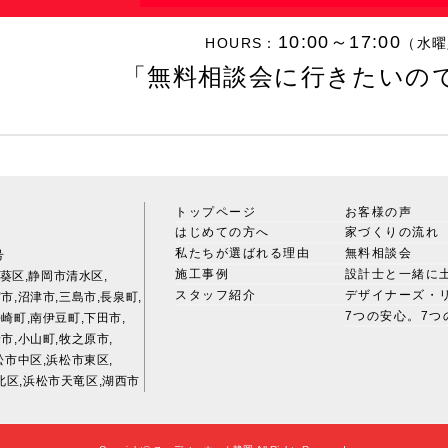
10:00～17:00
HOURS：
（水曜
「無料相談会に行きたいの
トップページ
お客様の声
はじめての方へ
家づくりの流れ
私たちが選ばれる理由
無料相談会
号
施工事例
設計士と一緒に
葵区,静岡市清水区,
スタッフ紹介
デザイナーズ・
市,沼津市,三島市,長泉町,
7つの安心。7つ
崎町,南伊豆町,下田市,
市,小山町,牧之原市,
松市中区,浜松市東区,
北区,浜松市天竜区,湖西市