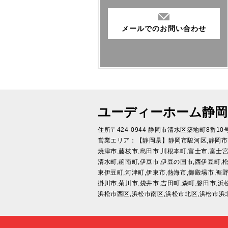
メールでのお問い合わせ
ユーディーホーム静岡
住所〒424-0944 静岡市清水区築地町8番10
営業エリア：【静岡県】静岡市駿河区,静岡市
焼津市,藤枝市,島田市,川根本町,富士市,富士宮
清水町,函南町,伊豆市,伊豆の国市,西伊豆町,松
東伊豆町,河津町,伊東市,熱海市,御殿場市,裾野
掛川市,菊川市,袋井市,吉田町,森町,磐田市,浜
浜松市西区,浜松市南区,浜松市北区,浜松市浜