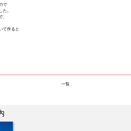
ので
した。
で、
いて作ると
一覧
内