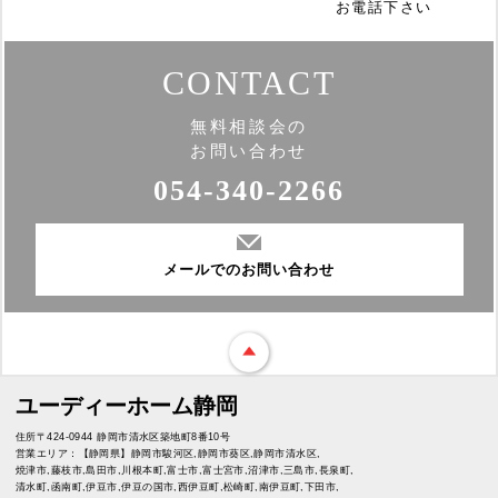
お電話下さい
CONTACT
無料相談会の
お問い合わせ
054-340-2266
メールでのお問い合わせ
ユーディーホーム静岡
住所〒424-0944 静岡市清水区築地町8番10号
営業エリア：【静岡県】静岡市駿河区,静岡市葵区,静岡市清水区,
焼津市,藤枝市,島田市,川根本町,富士市,富士宮市,沼津市,三島市,長泉町,
清水町,函南町,伊豆市,伊豆の国市,西伊豆町,松崎町,南伊豆町,下田市,